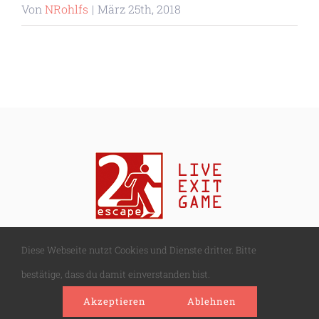
Von
NRohlfs
|
März 25th, 2018
Diese Webseite nutzt Cookies und Dienste dritter. Bitte
bestätige, dass du damit einverstanden bist.
© Copyright
2026 | 2escape |
Impressum
|
Datenschutz
Akzeptieren
Ablehnen